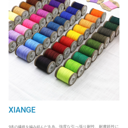
XIANGE
強度な引っ張り耐性、耐摩耗性に
9本の繊維を編み組んだ丸糸。