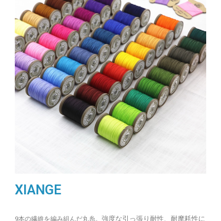
XIANGE
強度な引っ張り耐性、耐摩耗性に
9本の繊維を編み組んだ丸糸。