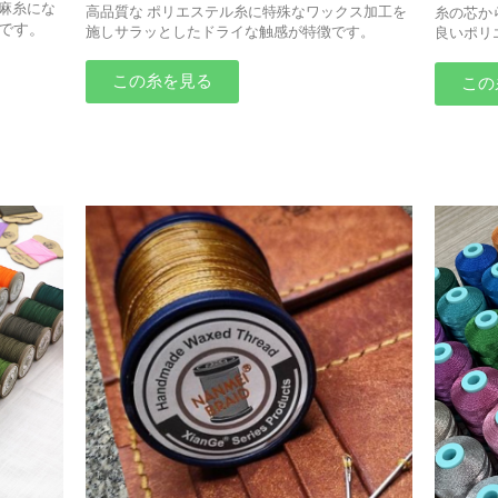
麻糸にな
高品質な ポリエステル糸に特殊なワックス加工を
糸の芯か
です。
施しサラッとしたドライな触感が特徴です。
良いポリ
この糸を見る
この