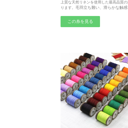
上質な天然リネンを使用した最高品質の
毛羽立ち難い、滑らかな触感
ります。
この糸を見る