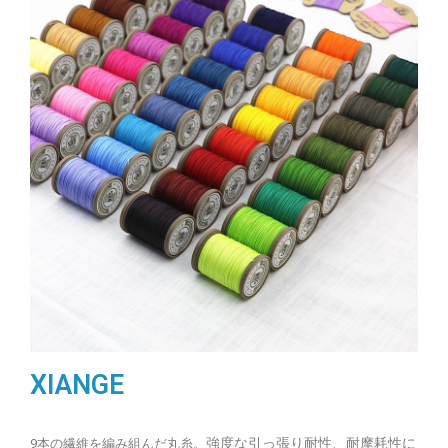
XIANGE
強度な引っ張り耐性、耐摩耗性に
9本の繊維を編み組んだ丸糸。