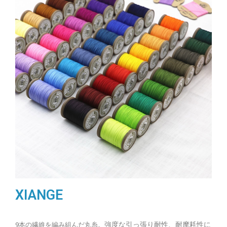
XIANGE
強度な引っ張り耐性、耐摩耗性に
9本の繊維を編み組んだ丸糸。