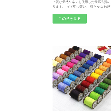
上質な天然リネンを使用した最高品質の
毛羽立ち難い、滑らかな触感
ります。
この糸を見る