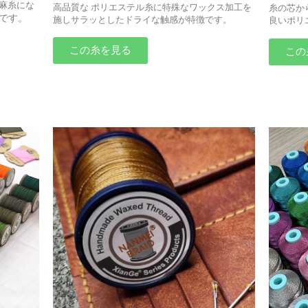
麻糸にな
高品質な ポリエステル糸に特殊なワックス加工を
糸の芯か
です。
施しサラッとしたドライな触感が特徴です。
良いポリ
この糸を見る
この