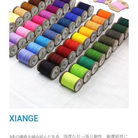
XIANGE
強度な引っ張り耐性、耐摩耗性に
9本の繊維を編み組んだ丸糸。