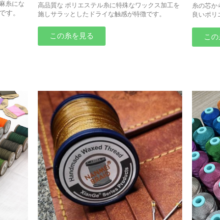
麻糸にな
高品質な ポリエステル糸に特殊なワックス加工を
糸の芯か
です。
施しサラッとしたドライな触感が特徴です。
良いポリ
この糸を見る
この