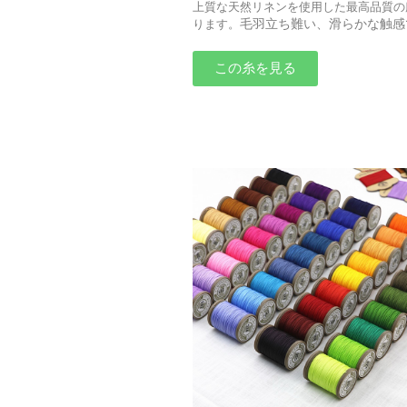
上質な天然リネンを使用した最高品質の
毛羽立ち難い、滑らかな触感
ります。
この糸を見る