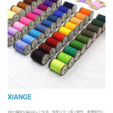
XIANGE
強度な引っ張り耐性、耐摩耗性に
9本の繊維を編み組んだ丸糸。