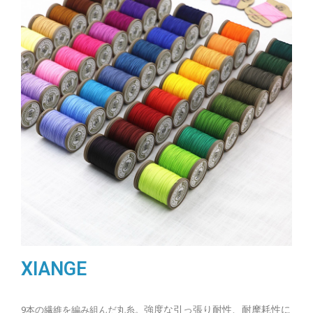
XIANGE
強度な引っ張り耐性、耐摩耗性に
9本の繊維を編み組んだ丸糸。