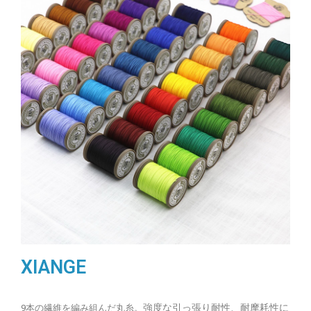
XIANGE
強度な引っ張り耐性、耐摩耗性に
9本の繊維を編み組んだ丸糸。