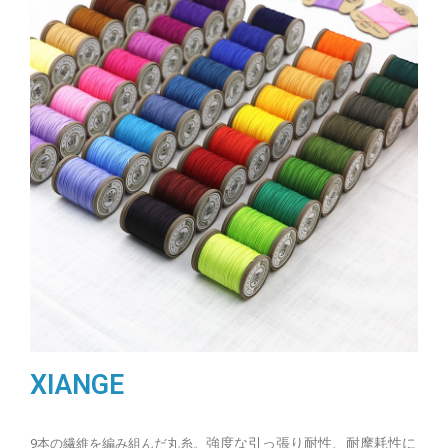
XIANGE
強度な引っ張り耐性、耐摩耗性に
9本の繊維を編み組んだ丸糸。