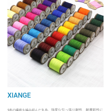
XIANGE
強度な引っ張り耐性、耐摩耗性に
9本の繊維を編み組んだ丸糸。