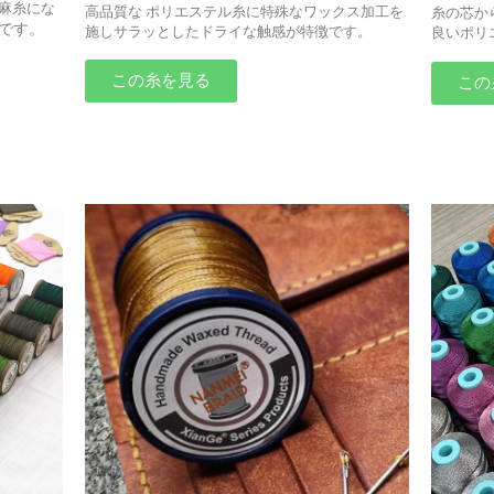
麻糸にな
高品質な ポリエステル糸に特殊なワックス加工を
糸の芯か
です。
施しサラッとしたドライな触感が特徴です。
良いポリ
この糸を見る
この