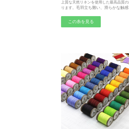
上質な天然リネンを使用した最高品質の
毛羽立ち難い、滑らかな触感
ります。
この糸を見る