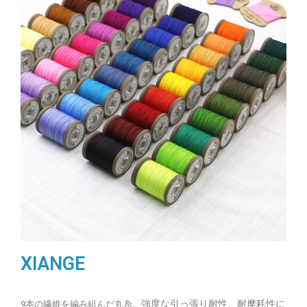
XIANGE
強度な引っ張り耐性、耐摩耗性に
9本の繊維を編み組んだ丸糸。