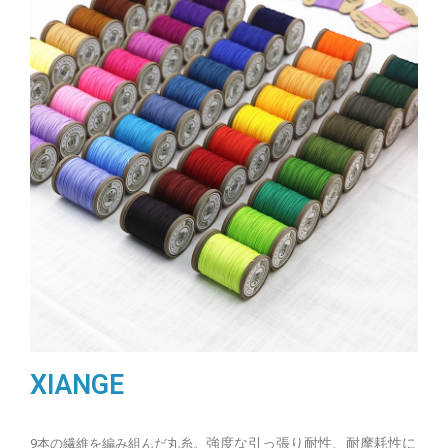
XIANGE
強度な引っ張り耐性、耐摩耗性に
9本の繊維を編み組んだ丸糸。