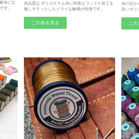
麻糸にな
高品質な ポリエステル糸に特殊なワックス加工を
糸の芯か
です。
施しサラッとしたドライな触感が特徴です。
良いポリ
この糸を見る
この