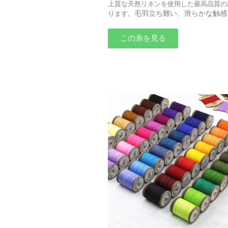
上質な天然リネンを使用した最高品質の
毛羽立ち難い、滑らかな触感
ります。
この糸を見る