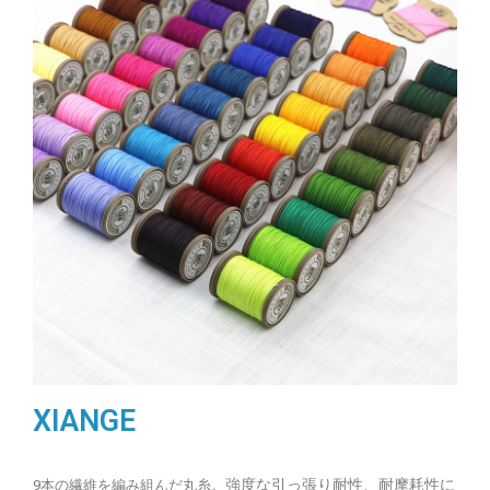
XIANGE
強度な引っ張り耐性、耐摩耗性に
9本の繊維を編み組んだ丸糸。